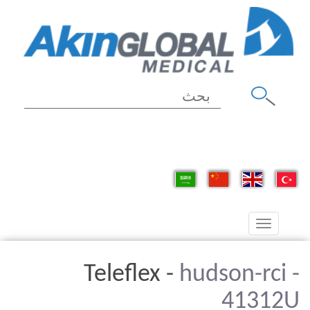
Toggle
navigation
Teleflex -
hudson-rci -
41312U