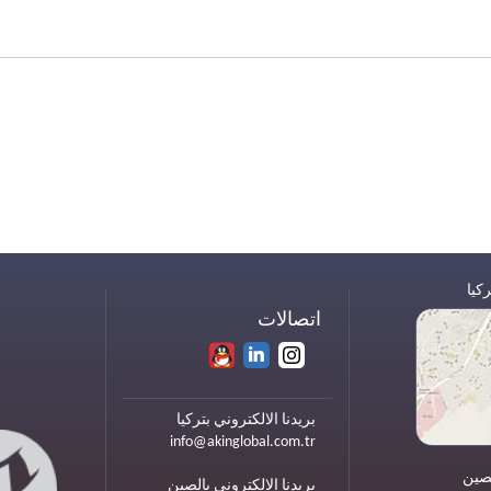
كيا
اتصالات
بريدنا الالكتروني بتركيا
info@akinglobal.com.tr
صين
بريدنا الالكتروني بالصين