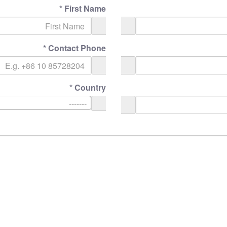
*
First Name
*
Contact Phone
*
Country
-------