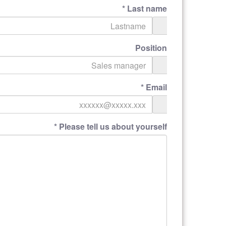
*
Last name
Position
*
Email
*
Please tell us about yourself