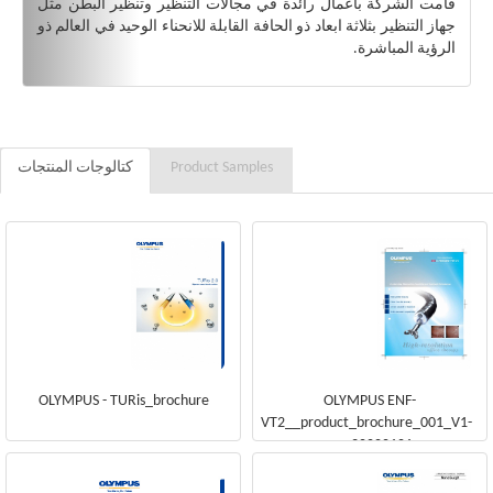
قامت الشركة بأعمال رائدة في مجالات التنظير وتنظير البطن مثل
جهاز التنظير بثلاثة ابعاد ذو الحافة القابلة للانحناء الوحيد في العالم ذو
الرؤية المباشرة.
Product Samples
كتالوجات المنتجات
OLYMPUS - TURis_brochure
OLYMPUS ENF-
VT2__product_brochure_001_V1-
en_20000101