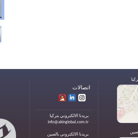
كيا
اتصالات
بريدنا الالكتروني بتركيا
info@akinglobal.com.tr
صين
بريدنا الالكتروني بالصين