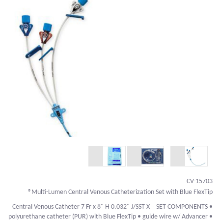
CV-15703
Multi-Lumen Central Venous Catheterization Set with Blue FlexTip®
Central Venous Catheter 7 Fr x 8" H 0.032" J/SST X = SET COMPONENTS •
polyurethane catheter (PUR) with Blue FlexTip • guide wire w/ Advancer •