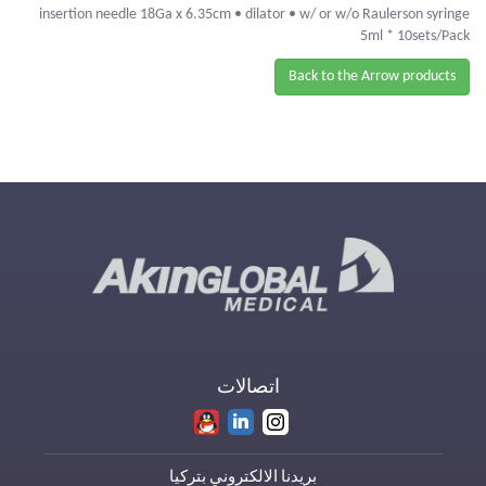
insertion needle 18Ga x 6.35cm • dilator • w/ or w/o Raulerson syringe
5ml * 10sets/Pack
Back to the Arrow products
اتصالات
بريدنا الالكتروني بتركيا