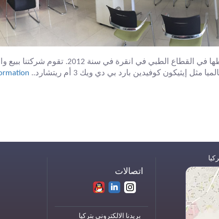
بدأت أقن غلوبال ميديكال بمزاولة وممارسة نشاطها 
ثل إيثيكون كوفيدين بارد بي دي ويك 3 أم ريتشارد..
rmation...
كيا
اتصالات
بريدنا الالكتروني بتركيا