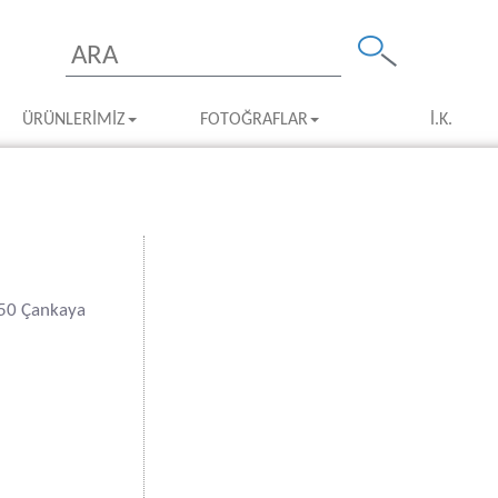
ÜRÜNLERIMIZ
FOTOĞRAFLAR
İ.K.
550 Çankaya