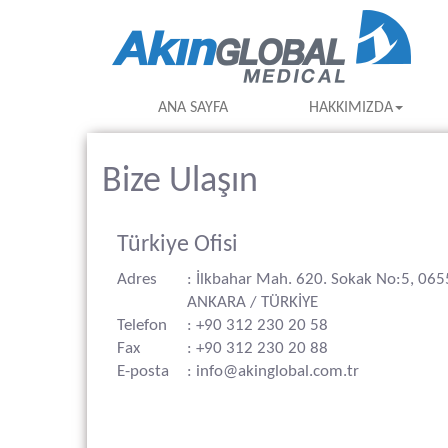
ANA SAYFA
HAKKIMIZDA
Bize Ulaşın
Türkiye Ofisi
Adres
: İlkbahar Mah. 620. Sokak No:5, 06
ANKARA / TÜRKİYE
Telefon
: +90 312 230 20 58
Fax
: +90 312 230 20 88
E-posta
: info@akinglobal.com.tr