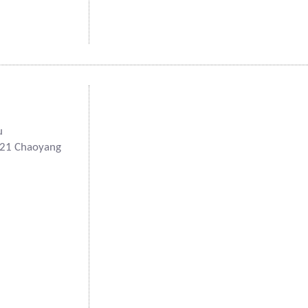
u
121 Chaoyang