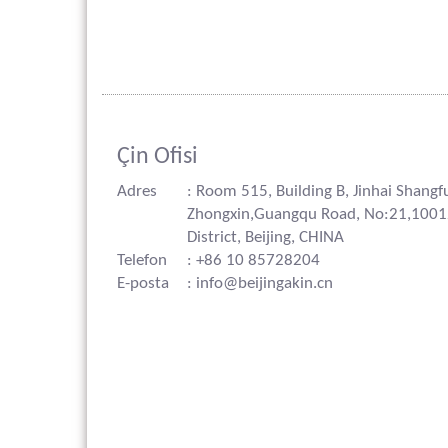
Çin Ofisi
Adres
: Room 515, Building B, Jinhai Shangf
Zhongxin,Guangqu Road, No:21,100
District, Beijing, CHINA
Telefon
: +86 10 85728204
E-posta
: info@beijingakin.cn