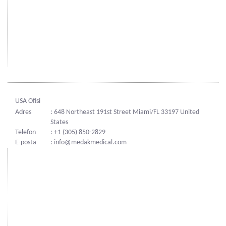
USA Ofisi
Adres
: 648 Northeast 191st Street Miami/FL 33197 United
States
Telefon
: +1 (305) 850-2829
E-posta
: info@medakmedical.com