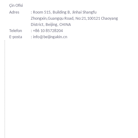
Çin Ofisi
Adres
: Room 515, Building B, Jinhai Shangfu
Zhongxin,Guangqu Road, No:21,100121 Chaoyang
District, Beijing, CHINA
Telefon
: +86 10 85728204
E-posta
: info@beijingakin.cn