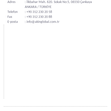
Adres
: İlkbahar Mah. 620. Sokak No:5, 06550 Çankaya
ANKARA / TÜRKİYE
Telefon
: +90 312 230 20 58
Fax
: +90 312 230 20 88
E-posta
: info@akinglobal.com.tr