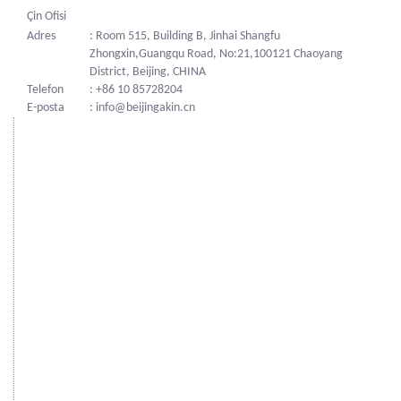
Çin Ofisi
Adres
: Room 515, Building B, Jinhai Shangfu
Zhongxin,Guangqu Road, No:21,100121 Chaoyang
District, Beijing, CHINA
Telefon
: +86 10 85728204
E-posta
: info@beijingakin.cn