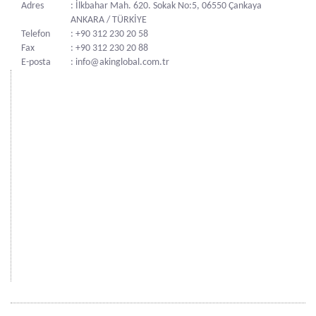
Adres
: İlkbahar Mah. 620. Sokak No:5, 06550 Çankaya
ANKARA / TÜRKİYE
Telefon
: +90 312 230 20 58
Fax
: +90 312 230 20 88
E-posta
: info@akinglobal.com.tr