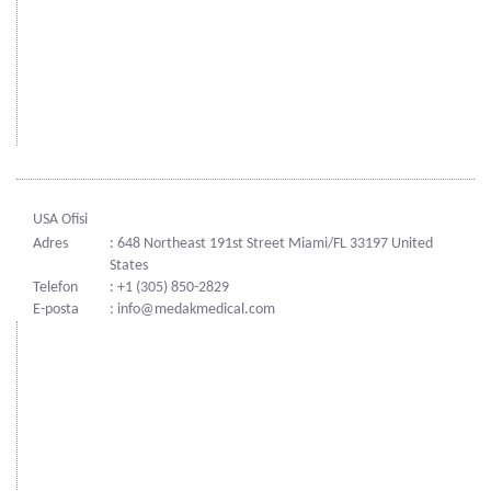
USA Ofisi
Adres
: 648 Northeast 191st Street Miami/FL 33197 United
States
Telefon
: +1 (305) 850-2829
E-posta
: info@medakmedical.com