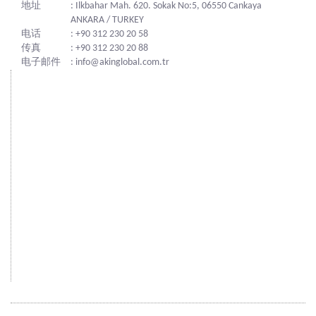
地址
: Ilkbahar Mah. 620. Sokak No:5, 06550 Cankaya
ANKARA / TURKEY
电话
: +90 312 230 20 58
传真
: +90 312 230 20 88
电子邮件
: info@akinglobal.com.tr