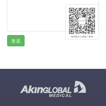
发送
QR KOD
QR KOD
QR KOD