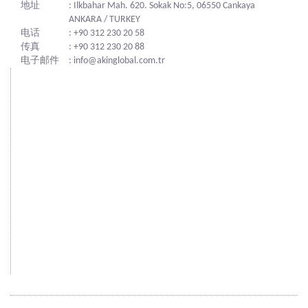
地址
: Ilkbahar Mah. 620. Sokak No:5, 06550 Cankaya
ANKARA / TURKEY
电话
: +90 312 230 20 58
传真
: +90 312 230 20 88
电子邮件
: info@akinglobal.com.tr