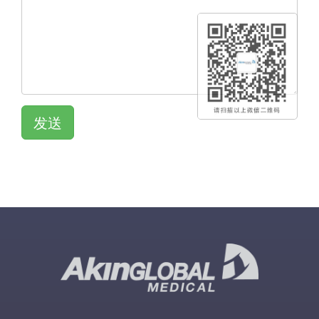
发送
QR KOD
QR KOD
QR KOD