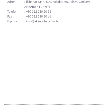
Adres
: İlkbahar Mah. 620. Sokak No:5, 06550 Çankaya
ANKARA / TÜRKİYE
Telefon
: +90 312 230 20 58
Fax
: +90 312 230 20 88
E-posta
: info@akinglobal.com.tr