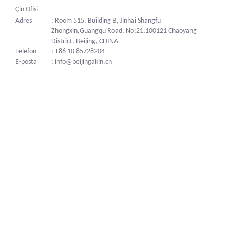
Çin Ofisi
Adres
: Room 515, Building B, Jinhai Shangfu
Zhongxin,Guangqu Road, No:21,100121 Chaoyang
District, Beijing, CHINA
Telefon
: +86 10 85728204
E-posta
: info@beijingakin.cn