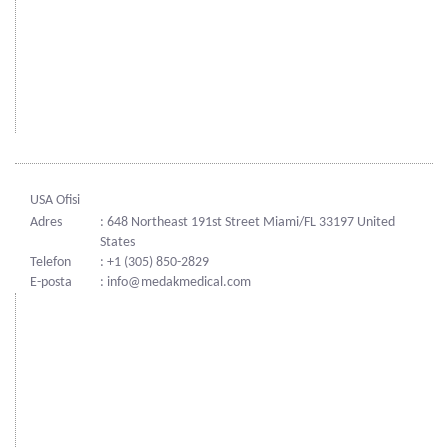
USA Ofisi
Adres
: 648 Northeast 191st Street Miami/FL 33197 United
States
Telefon
: +1 (305) 850-2829
E-posta
: info@medakmedical.com