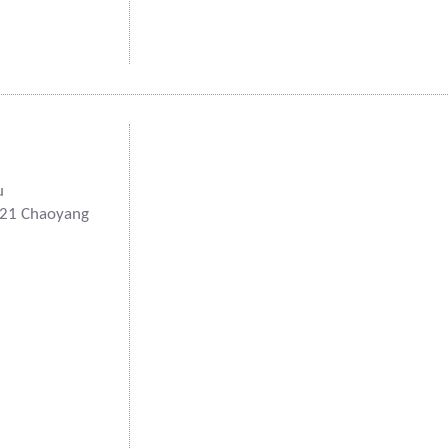
u
121 Chaoyang