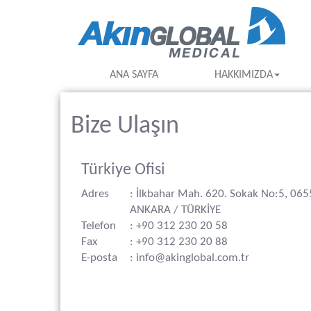
ANA SAYFA
HAKKIMIZDA
Bize Ulaşın
Türkiye Ofisi
Adres
: İlkbahar Mah. 620. Sokak No:5, 06
ANKARA / TÜRKİYE
Telefon
: +90 312 230 20 58
Fax
: +90 312 230 20 88
E-posta
: info@akinglobal.com.tr