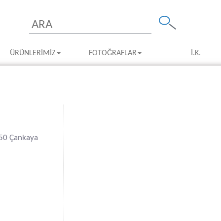
ÜRÜNLERIMIZ
FOTOĞRAFLAR
İ.K.
550 Çankaya