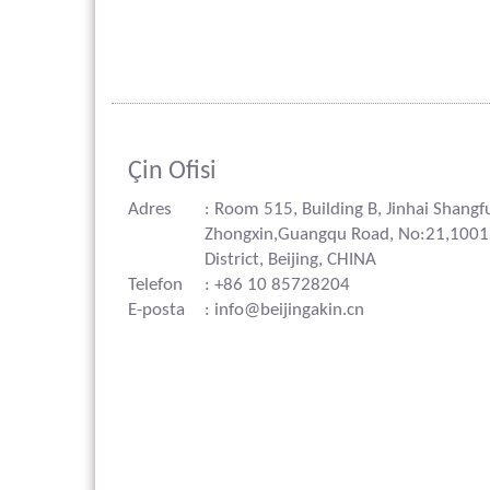
Çin Ofisi
Adres
: Room 515, Building B, Jinhai Shangf
Zhongxin,Guangqu Road, No:21,100
District, Beijing, CHINA
Telefon
: +86 10 85728204
E-posta
: info@beijingakin.cn