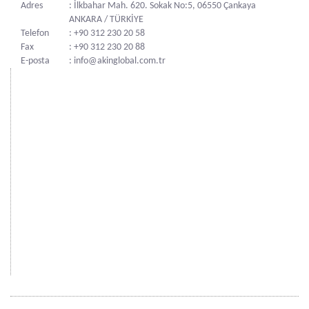
Adres
: İlkbahar Mah. 620. Sokak No:5, 06550 Çankaya
ANKARA / TÜRKİYE
Telefon
: +90 312 230 20 58
Fax
: +90 312 230 20 88
E-posta
: info@akinglobal.com.tr