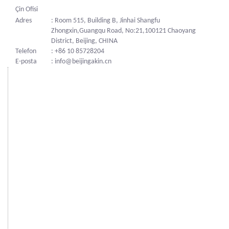
Çin Ofisi
Adres
: Room 515, Building B, Jinhai Shangfu
Zhongxin,Guangqu Road, No:21,100121 Chaoyang
District, Beijing, CHINA
Telefon
: +86 10 85728204
E-posta
: info@beijingakin.cn