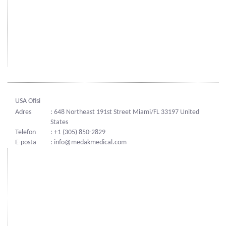
USA Ofisi
Adres
: 648 Northeast 191st Street Miami/FL 33197 United
States
Telefon
: +1 (305) 850-2829
E-posta
: info@medakmedical.com