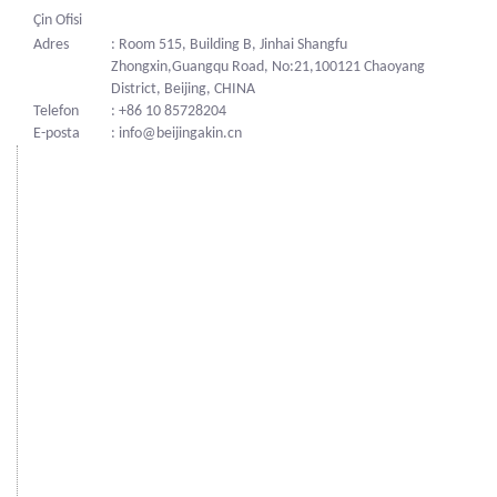
Çin Ofisi
Adres
: Room 515, Building B, Jinhai Shangfu
Zhongxin,Guangqu Road, No:21,100121 Chaoyang
District, Beijing, CHINA
Telefon
: +86 10 85728204
E-posta
: info@beijingakin.cn