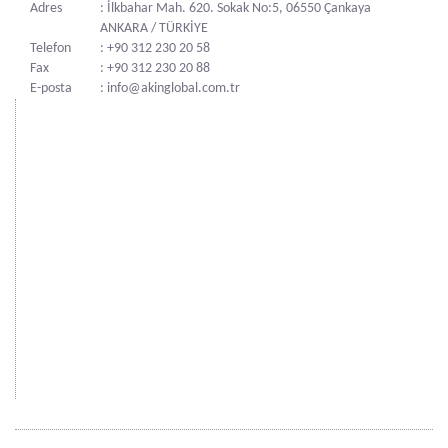
Adres
: İlkbahar Mah. 620. Sokak No:5, 06550 Çankaya
ANKARA / TÜRKİYE
Telefon
: +90 312 230 20 58
Fax
: +90 312 230 20 88
E-posta
: info@akinglobal.com.tr