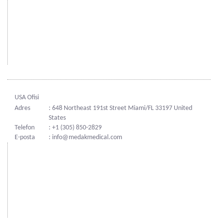
USA Ofisi
Adres
: 648 Northeast 191st Street Miami/FL 33197 United
States
Telefon
: +1 (305) 850-2829
E-posta
: info@medakmedical.com