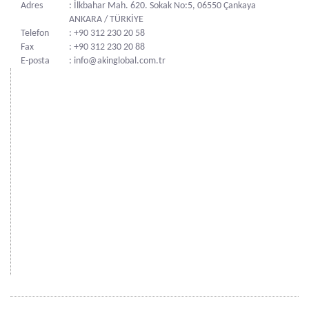
Adres
: İlkbahar Mah. 620. Sokak No:5, 06550 Çankaya
ANKARA / TÜRKİYE
Telefon
: +90 312 230 20 58
Fax
: +90 312 230 20 88
E-posta
: info@akinglobal.com.tr