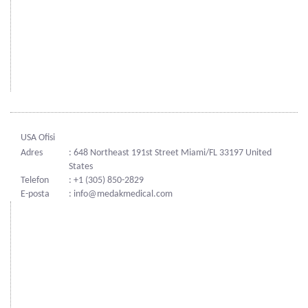
USA Ofisi
Adres
: 648 Northeast 191st Street Miami/FL 33197 United
States
Telefon
: +1 (305) 850-2829
E-posta
: info@medakmedical.com