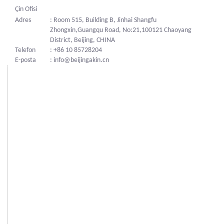
Çin Ofisi
Adres
: Room 515, Building B, Jinhai Shangfu
Zhongxin,Guangqu Road, No:21,100121 Chaoyang
District, Beijing, CHINA
Telefon
: +86 10 85728204
E-posta
: info@beijingakin.cn