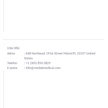
USA Ofisi
Adres
: 648 Northeast 191st Street Miami/FL 33197 United
States
Telefon
: +1 (305) 850-2829
E-posta
: info@medakmedical.com