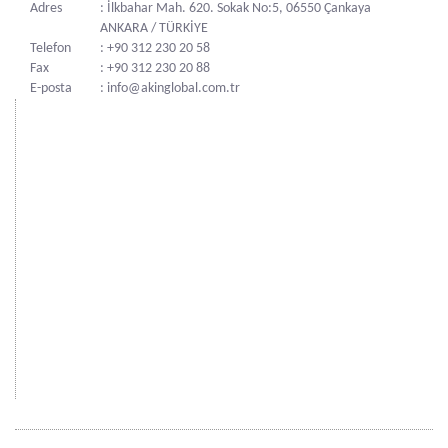
Adres
: İlkbahar Mah. 620. Sokak No:5, 06550 Çankaya
ANKARA / TÜRKİYE
Telefon
: +90 312 230 20 58
Fax
: +90 312 230 20 88
E-posta
: info@akinglobal.com.tr