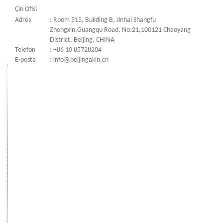
Çin Ofisi
Adres
: Room 515, Building B, Jinhai Shangfu
Zhongxin,Guangqu Road, No:21,100121 Chaoyang
District, Beijing, CHINA
Telefon
: +86 10 85728204
E-posta
: info@beijingakin.cn