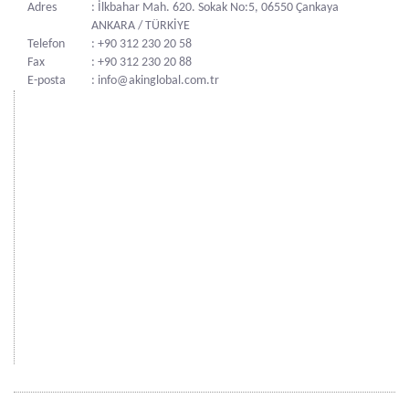
Adres
: İlkbahar Mah. 620. Sokak No:5, 06550 Çankaya
ANKARA / TÜRKİYE
Telefon
: +90 312 230 20 58
Fax
: +90 312 230 20 88
E-posta
: info@akinglobal.com.tr