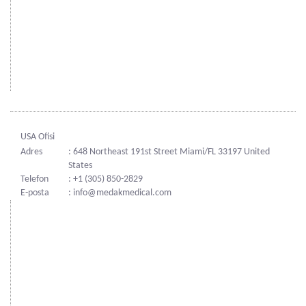
USA Ofisi
Adres
: 648 Northeast 191st Street Miami/FL 33197 United
States
Telefon
: +1 (305) 850-2829
E-posta
: info@medakmedical.com