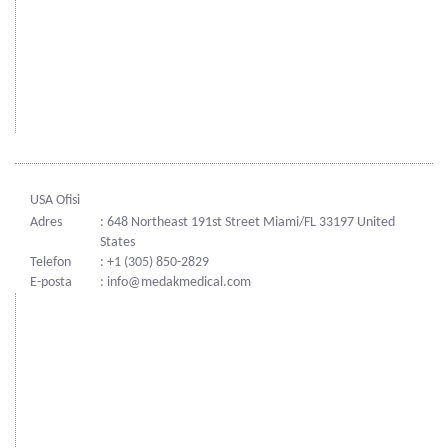
USA Ofisi
Adres
: 648 Northeast 191st Street Miami/FL 33197 United
States
Telefon
: +1 (305) 850-2829
E-posta
: info@medakmedical.com