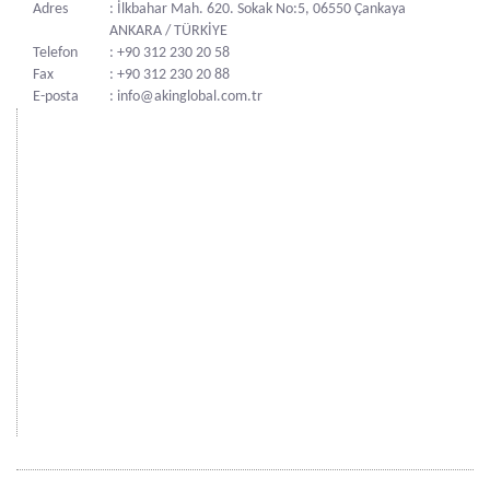
Adres
: İlkbahar Mah. 620. Sokak No:5, 06550 Çankaya
ANKARA / TÜRKİYE
Telefon
: +90 312 230 20 58
Fax
: +90 312 230 20 88
E-posta
: info@akinglobal.com.tr