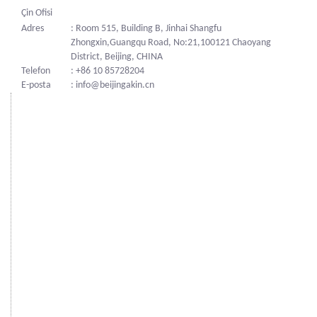
Çin Ofisi
Adres
: Room 515, Building B, Jinhai Shangfu
Zhongxin,Guangqu Road, No:21,100121 Chaoyang
District, Beijing, CHINA
Telefon
: +86 10 85728204
E-posta
: info@beijingakin.cn