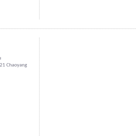
u
121 Chaoyang