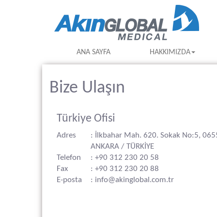
ANA SAYFA
HAKKIMIZDA
Bize Ulaşın
Türkiye Ofisi
Adres
: İlkbahar Mah. 620. Sokak No:5, 06
ANKARA / TÜRKİYE
Telefon
: +90 312 230 20 58
Fax
: +90 312 230 20 88
E-posta
: info@akinglobal.com.tr