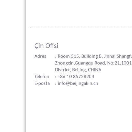
Çin Ofisi
Adres
: Room 515, Building B, Jinhai Shangf
Zhongxin,Guangqu Road, No:21,100
District, Beijing, CHINA
Telefon
: +86 10 85728204
E-posta
: info@beijingakin.cn