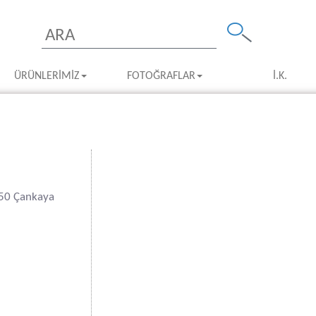
ÜRÜNLERIMIZ
FOTOĞRAFLAR
İ.K.
550 Çankaya