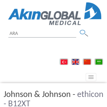
Toggle
navigation
Johnson & Johnson -
ethicon
- B12XT