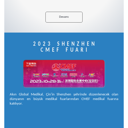
Devamı
2023 SHENZHEN
CMEF FUARI
Akın Global Medikal, Çin'in Shenzhen şehrinde düzenlenecek olan
dünyanın en büyük medikal fuarlarından CMEF medikal fuarına
katılıyor.