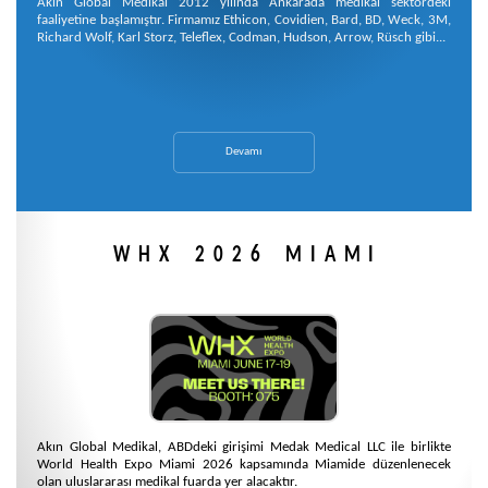
Akın Global Medikal 2012 yılında Ankarada medikal sektördeki
faaliyetine başlamıştır. Firmamız Ethicon, Covidien, Bard, BD, Weck, 3M,
Richard Wolf, Karl Storz, Teleflex, Codman, Hudson, Arrow, Rüsch gibi...
Devamı
WHX 2026 MIAMI
Akın Global Medikal, ABDdeki girişimi Medak Medical LLC ile birlikte
World Health Expo Miami 2026 kapsamında Miamide düzenlenecek
olan uluslararası medikal fuarda yer alacaktır.