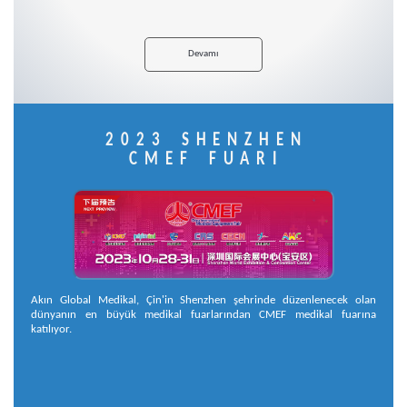
Devamı
2023 SHENZHEN
CMEF FUARI
Akın Global Medikal, Çin'in Shenzhen şehrinde düzenlenecek olan
dünyanın en büyük medikal fuarlarından CMEF medikal fuarına
katılıyor.