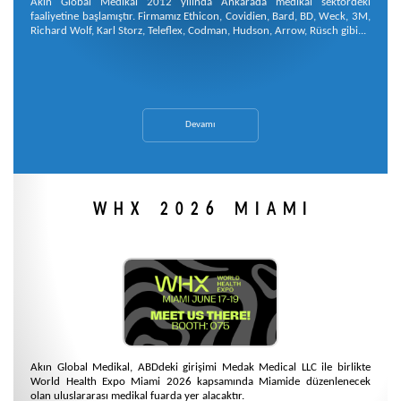
Akın Global Medikal 2012 yılında Ankarada medikal sektördeki
faaliyetine başlamıştır. Firmamız Ethicon, Covidien, Bard, BD, Weck, 3M,
Richard Wolf, Karl Storz, Teleflex, Codman, Hudson, Arrow, Rüsch gibi...
Devamı
WHX 2026 MIAMI
Akın Global Medikal, ABDdeki girişimi Medak Medical LLC ile birlikte
World Health Expo Miami 2026 kapsamında Miamide düzenlenecek
olan uluslararası medikal fuarda yer alacaktır.