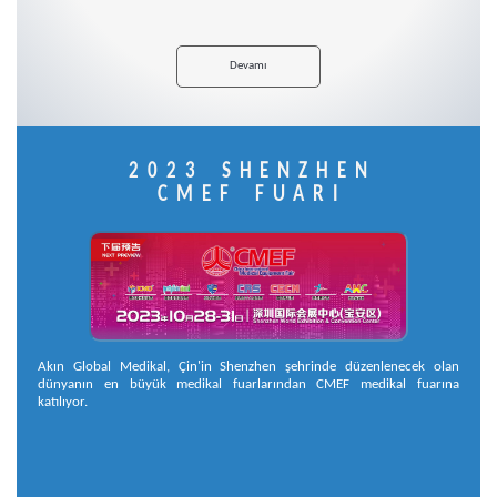
Devamı
2023 SHENZHEN
CMEF FUARI
Akın Global Medikal, Çin'in Shenzhen şehrinde düzenlenecek olan
dünyanın en büyük medikal fuarlarından CMEF medikal fuarına
katılıyor.