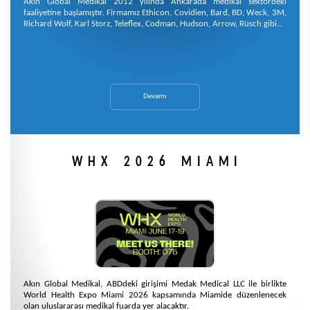
Akın Global Medikal 2012 yılında Ankarada medikal sektördeki
faaliyetine başlamıştır. Firmamız Ethicon, Covidien, Bard, BD, Weck, 3M,
Richard Wolf, Karl Storz, Teleflex, Codman, Hudson, Arrow, Rüsch gibi...
Devamı
WHX 2026 MIAMI
Akın Global Medikal, ABDdeki girişimi Medak Medical LLC ile birlikte
World Health Expo Miami 2026 kapsamında Miamide düzenlenecek
olan uluslararası medikal fuarda yer alacaktır.