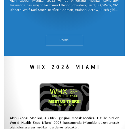
Akın Global Medikal 2012 yılında Ankarada medikal sektördeki
faaliyetine başlamıştır. Firmamız Ethicon, Covidien, Bard, BD, Weck, 3M,
Richard Wolf, Karl Storz, Teleflex, Codman, Hudson, Arrow, Rüsch gibi...
Devamı
WHX 2026 MIAMI
Akın Global Medikal, ABDdeki girişimi Medak Medical LLC ile birlikte
World Health Expo Miami 2026 kapsamında Miamide düzenlenecek
olan uluslararası medikal fuarda yer alacaktır.