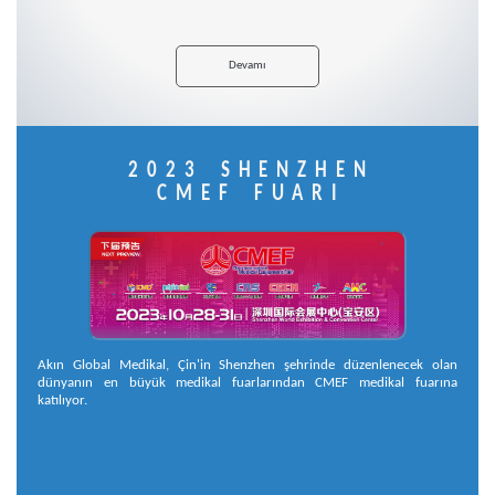
Devamı
2023 SHENZHEN
CMEF FUARI
Akın Global Medikal, Çin'in Shenzhen şehrinde düzenlenecek olan
dünyanın en büyük medikal fuarlarından CMEF medikal fuarına
katılıyor.