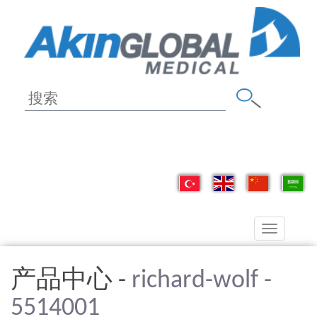
Toggle
navigation
产品中心 -
richard-wolf -
5514001