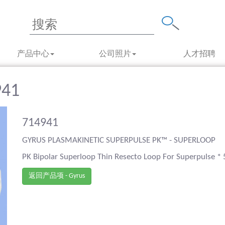
产品中心
公司照片
人才招聘
941
714941
GYRUS PLASMAKINETIC SUPERPULSE PK™ - SUPERLOOP
PK Bipolar Superloop Thin Resecto Loop For Superpulse *
返回产品项 - Gyrus