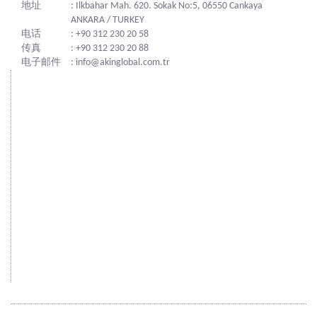
地址
: Ilkbahar Mah. 620. Sokak No:5, 06550 Cankaya
ANKARA / TURKEY
电话
: +90 312 230 20 58
传真
: +90 312 230 20 88
电子邮件
: info@akinglobal.com.tr