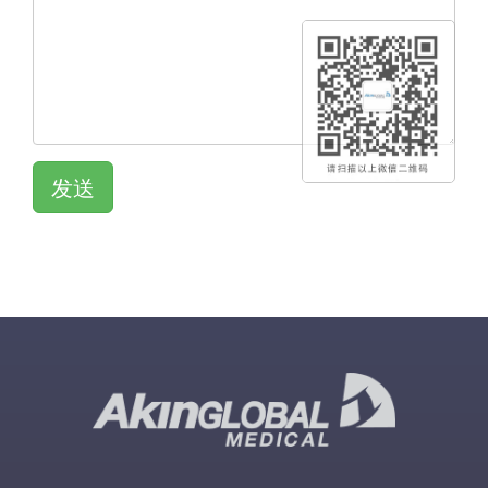
发送
QR KOD
QR KOD
QR KOD