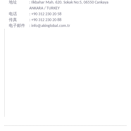
地址
: Ilkbahar Mah. 620. Sokak No:5, 06550 Cankaya
ANKARA / TURKEY
电话
: +90 312 230 20 58
传真
: +90 312 230 20 88
电子邮件
: info@akinglobal.com.tr