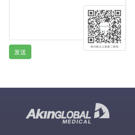
发送
QR KOD
QR KOD
QR KOD