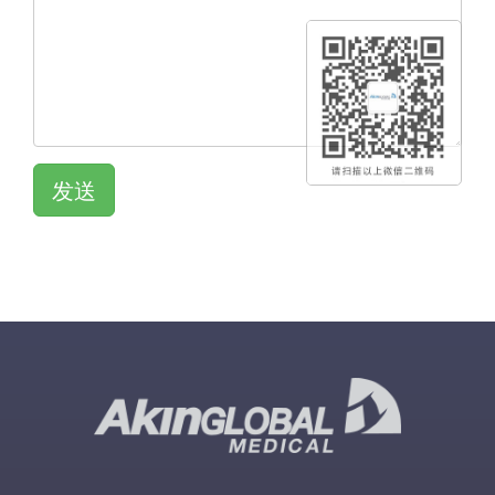
发送
QR KOD
QR KOD
QR KOD