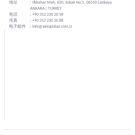
地址
: Ilkbahar Mah. 620. Sokak No:5, 06550 Cankaya
ANKARA / TURKEY
电话
: +90 312 230 20 58
传真
: +90 312 230 20 88
电子邮件
: info@akinglobal.com.tr