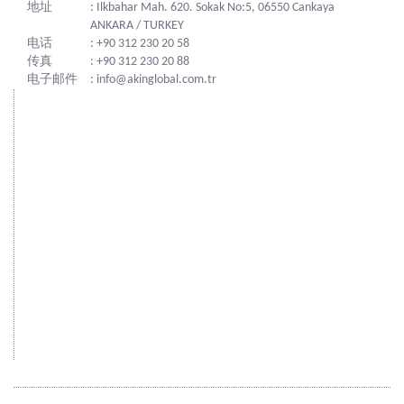
地址
: Ilkbahar Mah. 620. Sokak No:5, 06550 Cankaya
ANKARA / TURKEY
电话
: +90 312 230 20 58
传真
: +90 312 230 20 88
电子邮件
: info@akinglobal.com.tr