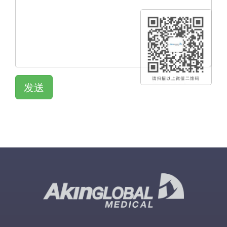
发送
QR KOD
QR KOD
QR KOD