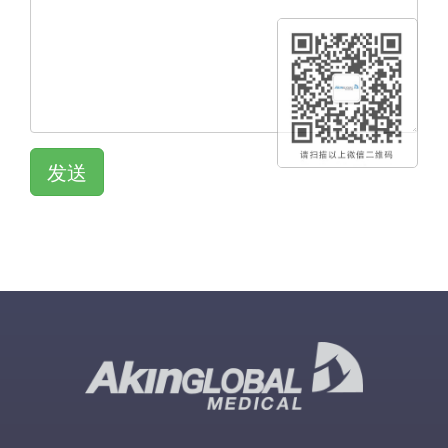
发送
QR KOD
QR KOD
QR KOD