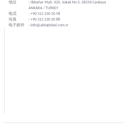
地址
: Ilkbahar Mah. 620. Sokak No:5, 06550 Cankaya
ANKARA / TURKEY
电话
: +90 312 230 20 58
传真
: +90 312 230 20 88
电子邮件
: info@akinglobal.com.tr