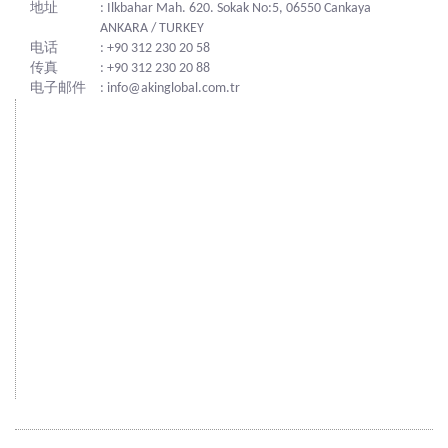
地址
: Ilkbahar Mah. 620. Sokak No:5, 06550 Cankaya
ANKARA / TURKEY
电话
: +90 312 230 20 58
传真
: +90 312 230 20 88
电子邮件
: info@akinglobal.com.tr