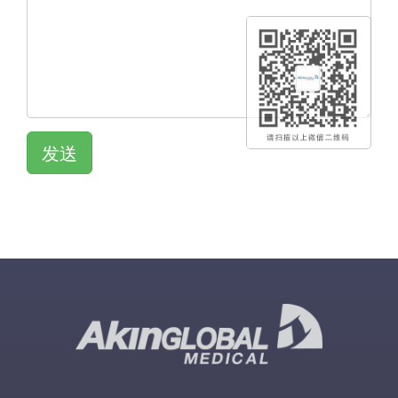
发送
QR KOD
QR KOD
QR KOD