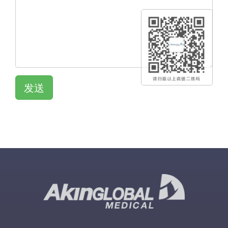
发送
QR KOD
QR KOD
QR KOD