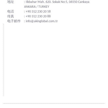
地址
: Ilkbahar Mah. 620. Sokak No:5, 06550 Cankaya
ANKARA / TURKEY
电话
: +90 312 230 20 58
传真
: +90 312 230 20 88
电子邮件
: info@akinglobal.com.tr