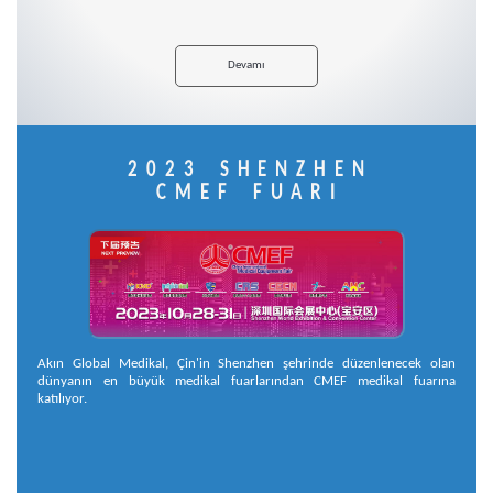
Devamı
2023 SHENZHEN
CMEF FUARI
Akın Global Medikal, Çin'in Shenzhen şehrinde düzenlenecek olan
dünyanın en büyük medikal fuarlarından CMEF medikal fuarına
katılıyor.