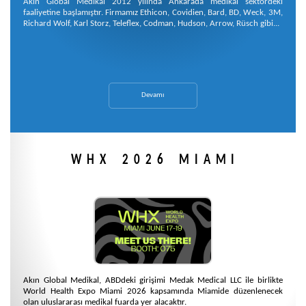
Akın Global Medikal 2012 yılında Ankarada medikal sektördeki
faaliyetine başlamıştır. Firmamız Ethicon, Covidien, Bard, BD, Weck, 3M,
Richard Wolf, Karl Storz, Teleflex, Codman, Hudson, Arrow, Rüsch gibi...
Devamı
WHX 2026 MIAMI
Akın Global Medikal, ABDdeki girişimi Medak Medical LLC ile birlikte
World Health Expo Miami 2026 kapsamında Miamide düzenlenecek
olan uluslararası medikal fuarda yer alacaktır.