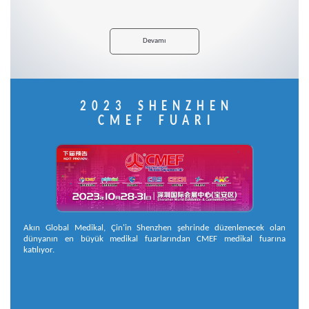
Devamı
2023 SHENZHEN
CMEF FUARI
Akın Global Medikal, Çin'in Shenzhen şehrinde düzenlenecek olan
dünyanın en büyük medikal fuarlarından CMEF medikal fuarına
katılıyor.