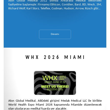
Akın Global Medikal 2012 yılında Ankarada medikal sektördeki
faaliyetine başlamıştır. Firmamız Ethicon, Covidien, Bard, BD, Weck, 3M,
Richard Wolf, Karl Storz, Teleflex, Codman, Hudson, Arrow, Rüsch gibi...
Devamı
WHX 2026 MIAMI
Akın Global Medikal, ABDdeki girişimi Medak Medical LLC ile birlikte
World Health Expo Miami 2026 kapsamında Miamide düzenlenecek
olan uluslararası medikal fuarda yer alacaktır.