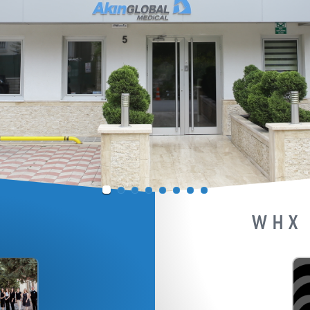
介
WHX