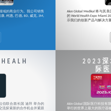
开始了医学领域的商业行为。我公司销售
Akın Global Medikal 
, 巴德, BD, 威克, 3M,
的 World Health Expo
示我们的创新产品与解决方
 HEALH
2023
际
 在阿拉伯联合酋长国 迪拜 举办的
Akin Global 国际医疗科
业人士交流探索新的合作机会并紧跟
举行的世界上最大的医疗器械