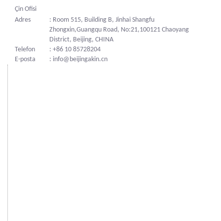
Çin Ofisi
Adres
: Room 515, Building B, Jinhai Shangfu
Zhongxin,Guangqu Road, No:21,100121 Chaoyang
District, Beijing, CHINA
Telefon
: +86 10 85728204
E-posta
: info@beijingakin.cn