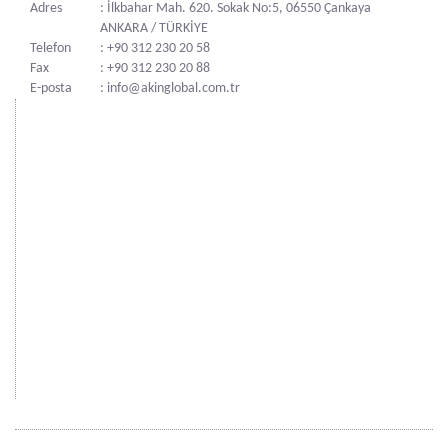
Adres
: İlkbahar Mah. 620. Sokak No:5, 06550 Çankaya
ANKARA / TÜRKİYE
Telefon
: +90 312 230 20 58
Fax
: +90 312 230 20 88
E-posta
: info@akinglobal.com.tr