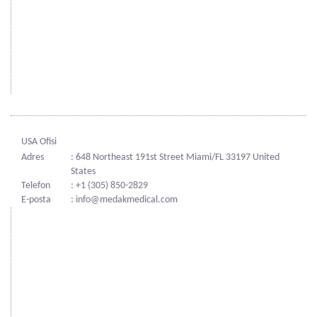
USA Ofisi
Adres
: 648 Northeast 191st Street Miami/FL 33197 United
States
Telefon
: +1 (305) 850-2829
E-posta
: info@medakmedical.com