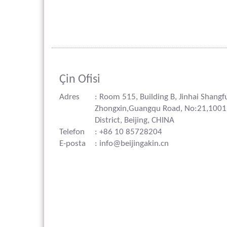
Çin Ofisi
Adres
: Room 515, Building B, Jinhai Shangf
Zhongxin,Guangqu Road, No:21,100
District, Beijing, CHINA
Telefon
: +86 10 85728204
E-posta
: info@beijingakin.cn