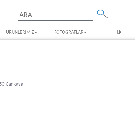
ÜRÜNLERIMIZ
FOTOĞRAFLAR
İ.K.
550 Çankaya