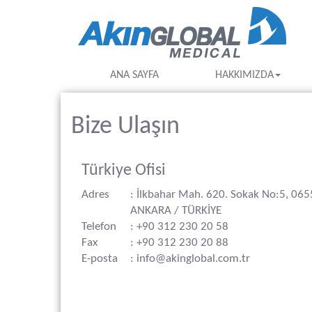
ANA SAYFA
HAKKIMIZDA
Bize Ulaşın
Türkiye Ofisi
Adres
: İlkbahar Mah. 620. Sokak No:5, 06
ANKARA / TÜRKİYE
Telefon
: +90 312 230 20 58
Fax
: +90 312 230 20 88
E-posta
: info@akinglobal.com.tr