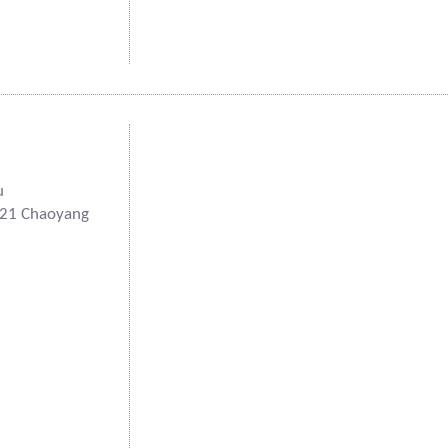
u
121 Chaoyang