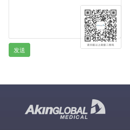
发送
QR KOD
QR KOD
QR KOD