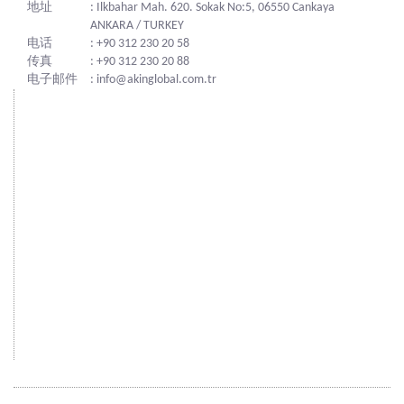
地址
: Ilkbahar Mah. 620. Sokak No:5, 06550 Cankaya
ANKARA / TURKEY
电话
: +90 312 230 20 58
传真
: +90 312 230 20 88
电子邮件
: info@akinglobal.com.tr